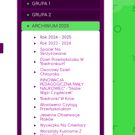
GRUPA 1
GRUPA 2
ARCHIWUM 2025
Rok 2024 - 2025
Rok 2023 - 2024
Spacer Na
Skrzyżowanie
Dzień Przedszkolaka W
"Biedronkach"
Owocowy Dzień
Chłopaka
INNOWACJA
PEDAGOGICZNA "MAŁY
NAUKOWIEC" - "Słabe
Więzi Cząsteczek"
"Biedronki" W Kinie
Absolwenci Czytają
Przedszkolakom
Jesienne Obserwacje
Ptaków
Wycieczka Na Cmentarz
Warsztaty Kulinarne Z