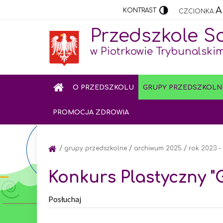
KONTRAST
CZCIONKA
Przedszkole S
w Piotrkowie Trybunalski
O PRZEDSZKOLU
GRUPY PRZEDSZKOLN
PROMOCJA ZDROWIA
/
/
/
grupy przedszkolne
archiwum 2025
rok 2023 
Konkurs Plastyczny "
Posłuchaj