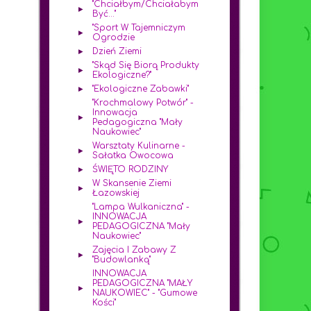
"Chciałbym/chciałabym
Być..."
"Sport W Tajemniczym
Ogrodzie
Dzień Ziemi
"Skąd Się Biorą Produkty
Ekologiczne?"
"Ekologiczne Zabawki"
"Krochmalowy Potwór" -
Innowacja
Pedagogiczna "Mały
Naukowiec"
Warsztaty Kulinarne -
Sałatka Owocowa
ŚWIĘTO RODZINY
W Skansenie Ziemi
Łazowskiej
"Lampa Wulkaniczna" -
INNOWACJA
PEDAGOGICZNA "Mały
Naukowiec"
Zajęcia I Zabawy Z
"Budowlanką"
INNOWACJA
PEDAGOGICZNA "MAŁY
NAUKOWIEC" - "Gumowe
Kości"