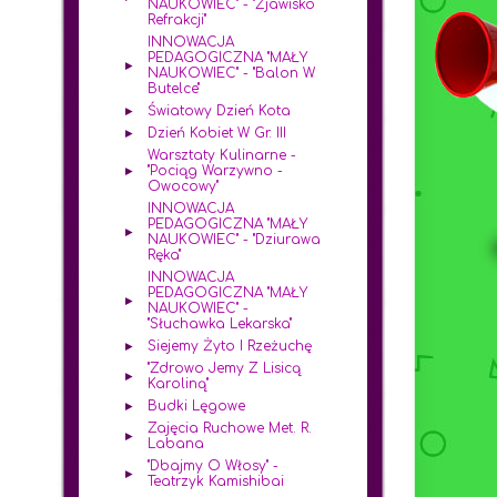
NAUKOWIEC" - "Zjawisko
Refrakcji"
INNOWACJA
PEDAGOGICZNA "MAŁY
NAUKOWIEC" - "Balon W
Butelce"
Światowy Dzień Kota
Dzień Kobiet W Gr. III
Warsztaty Kulinarne -
"pociąg Warzywno -
Owocowy"
INNOWACJA
PEDAGOGICZNA "MAŁY
NAUKOWIEC" - "Dziurawa
Ręka"
INNOWACJA
PEDAGOGICZNA "MAŁY
NAUKOWIEC" -
"Słuchawka Lekarska"
Siejemy Żyto I Rzeżuchę
"Zdrowo Jemy Z Lisicą
Karoliną"
Budki Lęgowe
Zajęcia Ruchowe Met. R.
Labana
"Dbajmy O Włosy" -
Teatrzyk Kamishibai