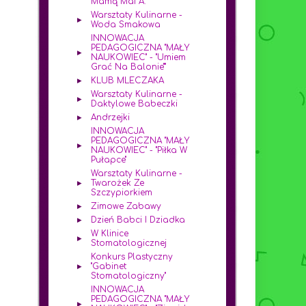
Mamą Mai A.
Warsztaty Kulinarne -
Woda Smakowa
INNOWACJA
PEDAGOGICZNA "MAŁY
NAUKOWIEC" - "Umiem
Grać Na Balonie""
KLUB MLECZAKA
Warsztaty Kulinarne -
Daktylowe Babeczki
Andrzejki
INNOWACJA
PEDAGOGICZNA "MAŁY
NAUKOWIEC" - "Piłka W
Pułapce"
Warsztaty Kulinarne -
Twarożek Ze
Szczypiorkiem
Zimowe Zabawy
Dzień Babci I Dziadka
W Klinice
Stomatologicznej
Konkurs Plastyczny
"Gabinet
Stomatologiczny"
INNOWACJA
PEDAGOGICZNA "MAŁY