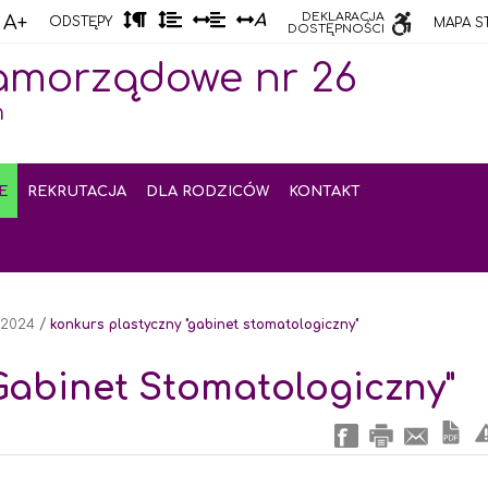
Odstęp
Odstęp
Odstęp
Odstęp
DEKLARACJA
A
A
A+
ODSTĘPY
MAPA S
DOSTĘPNOŚCI
między
między
między
między
akapitami
wierszami
słowami
literami
amorządowe nr 26
m
E
REKRUTACJA
DLA RODZICÓW
KONTAKT
/
- 2024
konkurs plastyczny "gabinet stomatologiczny"
Gabinet Stomatologiczny"