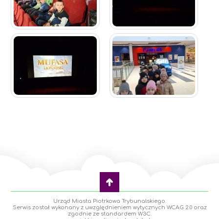
Urząd Miasta Piotrkowa Trybunalskiego.
Serwis został wykonany z uwzględnieniem wytycznych WCAG 2.0 oraz
zgodnie ze standardem W3C.